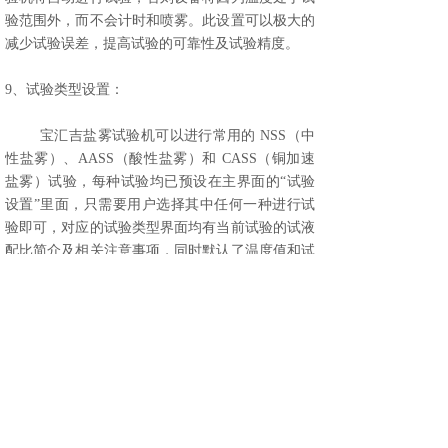
验范围外，而不会计时和喷雾。此设置可以极大的
减少试验误差，提高试验的可靠性及试验精度。
9、试验类型设置：
宝汇吉盐雾试验机可以进行常用的 NSS（中
性盐雾）、AASS（酸性盐雾）和 CASS（铜加速
盐雾）试验，每种试验均已预设在主界面的“试验
设置”里面，只需要用户选择其中任何一种进行试
验即可，对应的试验类型界面均有当前试验的试液
配比简介及相关注意事项，同时默认了温度值和试
验时间，其中试验时间可以由用户修改，包括用户
决定是进行连续型试验还是循环型试验。
当然，如果用户需要自己设定需要的温度，
可以在“自定义试验”里面进行相关温度值和时间的
设定。
与此同时，本盐雾试验装置还可以进行更复